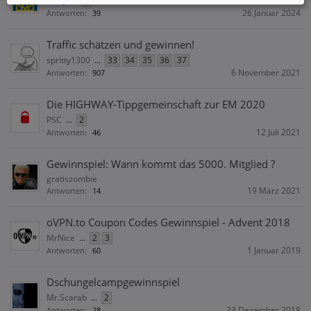
3way
...
2
26 Januar 2024
Antworten:
39
Traffic schätzen und gewinnen!
spritty1300
...
33
34
35
36
37
6 November 2021
Antworten:
907
Die HIGHWAY-Tippgemeinschaft zur EM 2020
PSC
...
2
12 Juli 2021
Antworten:
46
Gewinnspiel: Wann kommt das 5000. Mitglied ?
gratiszombie
19 März 2021
Antworten:
14
oVPN.to Coupon Codes Gewinnspiel - Advent 2018
MrNice
...
2
3
1 Januar 2019
Antworten:
60
Dschungelcampgewinnspiel
Mr.Scarab
...
2
23 Dezember 2018
Antworten:
28