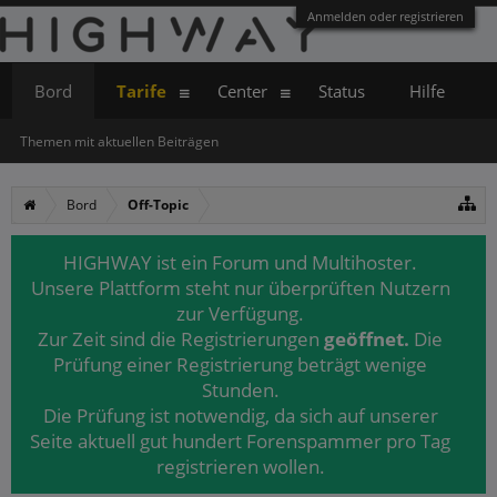
Anmelden oder registrieren
Bord
Tarife
Center
Status
Hilfe
Themen mit aktuellen Beiträgen
Bord
Off-Topic
HIGHWAY ist ein Forum und Multihoster.
Unsere Plattform steht nur überprüften Nutzern
zur Verfügung.
Zur Zeit sind die Registrierungen
geöffnet.
Die
Prüfung einer Registrierung beträgt wenige
Stunden.
Die Prüfung ist notwendig, da sich auf unserer
Seite aktuell gut hundert Forenspammer pro Tag
registrieren wollen.