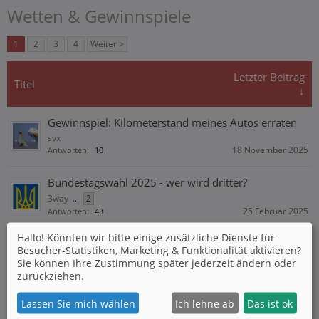
Wetten & Gewinnspiele
1
2
3
4
Weiter >
Letzter Beitrag
Titel
↓
Gewinnspiel: Kilometerstand meines Autos erraten
svx
18 November 2025
Antworten:
10
Bundestagswahl 2025 - wer wird dritter?
3way
...
2
25 Februar 2025
Antworten:
43
Hallo! Könnten wir bitte einige zusätzliche Dienste für
Schon gewußt? Das DauerGewinnSpiel!
Besucher-Statistiken, Marketing & Funktionalität
aktivieren?
3way
Sie können Ihre Zustimmung später jederzeit ändern oder
6 Mai 2024
Antworten:
17
zurückziehen.
60k Was ist das?
Lassen Sie mich wählen
Ich lehne ab
Das ist ok