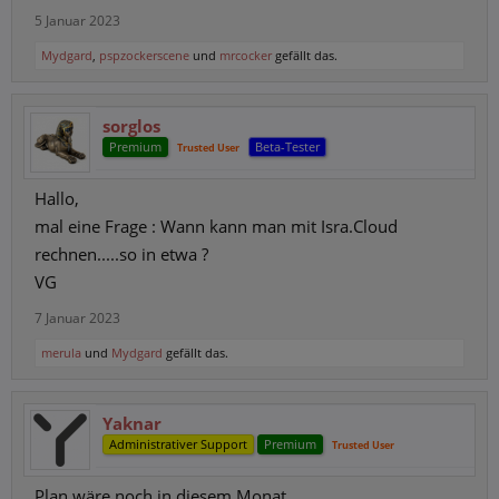
5 Januar 2023
Mydgard
,
pspzockerscene
und
mrcocker
gefällt das.
sorglos
Premium
Beta-Tester
Trusted User
Hallo,
mal eine Frage : Wann kann man mit Isra.Cloud
rechnen.....so in etwa ?
VG
7 Januar 2023
merula
und
Mydgard
gefällt das.
Yaknar
Administrativer Support
Premium
Trusted User
Plan wäre noch in diesem Monat.