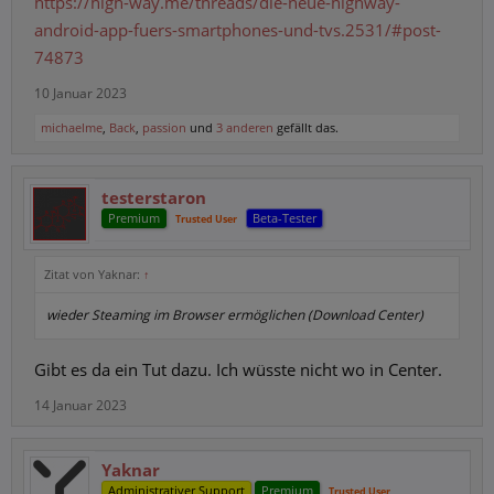
https://high-way.me/threads/die-neue-highway-
android-app-fuers-smartphones-und-tvs.2531/#post-
74873
10 Januar 2023
michaelme
,
Back
,
passion
und
3 anderen
gefällt das.
testerstaron
Premium
Beta-Tester
Trusted User
Zitat von Yaknar:
↑
wieder Steaming im Browser ermöglichen (Download Center)
Gibt es da ein Tut dazu. Ich wüsste nicht wo in Center.
14 Januar 2023
Yaknar
Administrativer Support
Premium
Trusted User