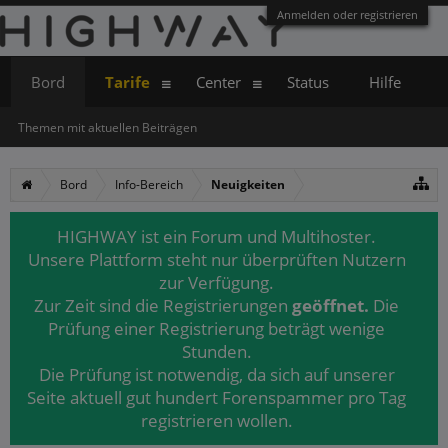
Anmelden oder registrieren
Bord
Tarife
Center
Status
Hilfe
Themen mit aktuellen Beiträgen
Bord
Info-Bereich
Neuigkeiten
HIGHWAY ist ein Forum und Multihoster.
Unsere Plattform steht nur überprüften Nutzern
zur Verfügung.
Zur Zeit sind die Registrierungen
geöffnet.
Die
Prüfung einer Registrierung beträgt wenige
Stunden.
Die Prüfung ist notwendig, da sich auf unserer
Seite aktuell gut hundert Forenspammer pro Tag
registrieren wollen.