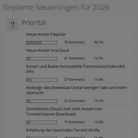
Geplante Neuerungen für 2026
?
Priorität
Neue Hoster Filejoker
76 Stimme(n)
49,7%
Neue Hoster Isra.Cloud
21 Stimme(n)
13,7%
Sonarr und Radarr kompatible Transmission/Sabnzbd
APIs
27 Stimme(n)
17,6%
Redesign des Download Center weniger Tabs und mehr
Übersicht
20 Stimme(n)
13,1%
Einheitliches Cloud Limit statt Anzahl von
Torrent/Usenet Downloads
19 Stimme(n)
12,4%
Erhöhung der maximalen Torrent Größe
18 Stimme(n)
11,8%