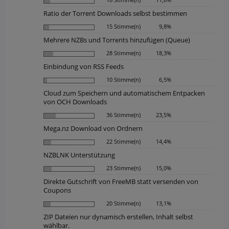
Ratio der Torrent Downloads selbst bestimmen
15 Stimme(n)
9,8%
Mehrere NZBs und Torrents hinzufügen (Queue)
28 Stimme(n)
18,3%
Einbindung von RSS Feeds
10 Stimme(n)
6,5%
Cloud zum Speichern und automatischem Entpacken
von OCH Downloads
36 Stimme(n)
23,5%
Mega.nz Download von Ordnern
22 Stimme(n)
14,4%
NZBLNK Unterstützung
23 Stimme(n)
15,0%
Direkte Gutschrift von FreeMB statt versenden von
Coupons
20 Stimme(n)
13,1%
ZIP Dateien nur dynamisch erstellen, Inhalt selbst
wählbar.