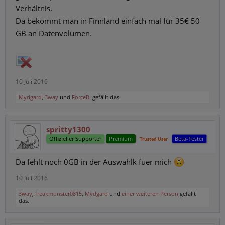
Verhältnis.
Da bekommt man in Finnland einfach mal für 35€ 50
GB an Datenvolumen.
10 Juli 2016
Mydgard
,
3way
und
ForceB.
gefällt das.
spritty1300
Offizieller Supporter
Premium
Beta-Tester
Trusted User
Da fehlt noch 0GB in der Auswahlk fuer mich
10 Juli 2016
3way
,
freakmunster0815
,
Mydgard
und
einer weiteren Person
gefällt
das.