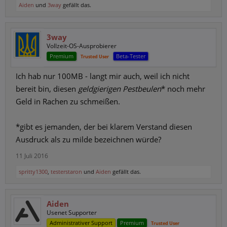
Aiden
und
3way
gefällt das.
3way
Vollzeit-OS-Ausprobierer
Premium
Beta-Tester
Trusted User
Ich hab nur 100MB - langt mir auch, weil ich nicht
bereit bin, diesen
geldgierigen Pestbeulen
* noch mehr
Geld in Rachen zu schmeißen.
*gibt es jemanden, der bei klarem Verstand diesen
Ausdruck als zu milde bezeichnen würde?
11 Juli 2016
spritty1300
,
testerstaron
und
Aiden
gefällt das.
Aiden
Usenet Supporter
Administrativer Support
Premium
Trusted User