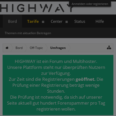
Anmelden oder registrieren
Bord
Tarife
Center
Status
Hilfe
Themen mit aktuellen Beiträgen
Bord
Off-Topic
Umfragen
HIGHWAY ist ein Forum und Multihoster.
Unsere Plattform steht nur überprüften Nutzern
zur Verfügung.
Zur Zeit sind die Registrierungen
geöffnet.
Die
Prüfung einer Registrierung beträgt wenige
Stunden.
Die Prüfung ist notwendig, da sich auf unserer
Seite aktuell gut hundert Forenspammer pro Tag
registrieren wollen.