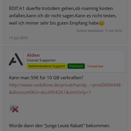
EDIT:A1 duerfte trotzdem gehen,ob roaming kosten
anfallen,kann ich dir nicht sagen.Kann es nicht testen,
weil ich immer sehr bis guten Empfang habe
Zuletzt bearbeitet:
11 Juli 2016
11 Juli 2016
Aiden
Usenet Supporter
Administrativer Support
Premium
Trusted User
Kann man 50€ für 10 GB verkraften?
http://www.vodafone.de/privat/handy...=prod3004448
&discountSKU=sku3954261&simOnly=1
Würde dann den "Junge Leute Rabatt" bekommen.