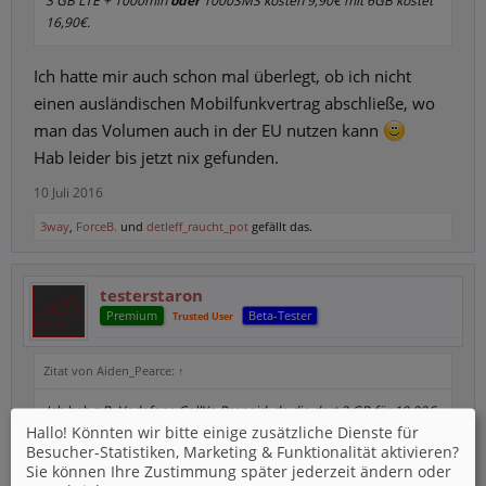
3 GB LTE + 1000min
oder
1000SMS kosten 9,90€ mit 6GB kostet
16,90€.
Ich hatte mir auch schon mal überlegt, ob ich nicht
einen ausländischen Mobilfunkvertrag abschließe, wo
man das Volumen auch in der EU nutzen kann
Hab leider bis jetzt nix gefunden.
10 Juli 2016
3way
,
ForceB.
und
detleff_raucht_pot
gefällt das.
testerstaron
Premium
Beta-Tester
Trusted User
Zitat von Aiden_Pearce:
↑
Ich hab z.B. Vodafone CallYa Prepaid, da die dort 2 GB für 19.99€
Hallo! Könnten wir bitte einige zusätzliche Dienste für
bieten und mein vorheriger Vertrag dagegen teurer war.
Besucher-Statistiken, Marketing & Funktionalität
aktivieren?
Sie können Ihre Zustimmung später jederzeit ändern oder