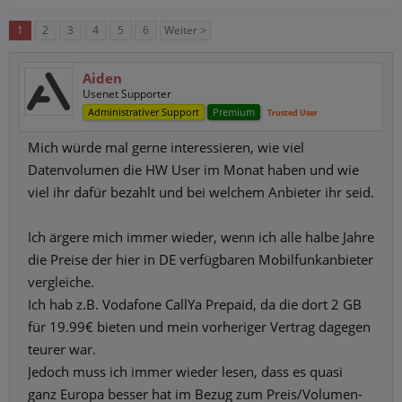
1
2
3
4
5
6
Weiter >
Aiden
Usenet Supporter
Administrativer Support
Premium
Trusted User
Mich würde mal gerne interessieren, wie viel
Datenvolumen die HW User im Monat haben und wie
viel ihr dafür bezahlt und bei welchem Anbieter ihr seid.
Ich ärgere mich immer wieder, wenn ich alle halbe Jahre
die Preise der hier in DE verfügbaren Mobilfunkanbieter
vergleiche.
Ich hab z.B. Vodafone CallYa Prepaid, da die dort 2 GB
für 19.99€ bieten und mein vorheriger Vertrag dagegen
teurer war.
Jedoch muss ich immer wieder lesen, dass es quasi
ganz Europa besser hat im Bezug zum Preis/Volumen-