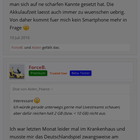
man sich auf ne scharfen Kannte gesetzt hat. Die
Akkulaufzeit laesst auch immer zu wuenschen uebrig.
Von daher kommt fuer mich kein Smartphone mehr in
Frage
10 Juli 2016
ForceB.
und
Aiden
gefällt das.
ForceB.
Premium
Beta-Tester
Trusted User
Zitat von Aiden_Pearce:
↑
Interessant
Ich würde gerade unterwegs gerne mal Livestreams schauen,
aber dafür reichen halt 2 GB (bzw. < 10 GB) nicht aus.
Ich war letzten Monat leider mal im Krankenhaus und
musste mir das Deutschlandspiel zwangsweise am