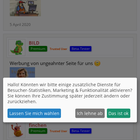
5 April 2020
BILD
Premium
Beta-Tester
Trusted User
Werbung von ungeahnter Seite für uns
Hallo! Könnten wir bitte einige zusätzliche Dienste für
Besucher-Statistiken, Marketing & Funktionalität
aktivieren?
Sie können Ihre Zustimmung später jederzeit ändern oder
zurückziehen.
23 Juli 2020
Lassen Sie mich wählen
Ich lehne ab
Das ist ok
finchen
Premium
Beta-Tester
Trusted User