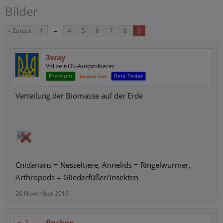
Bilder
< Zurück
1
←
4
5
6
7
8
9
3way
Vollzeit-OS-Ausprobierer
Premium
Beta-Tester
Trusted User
Verteilung der Biomasse auf der Erde
Cnidarians = Nesseltiere, Annelids = Ringelwürmer,
Arthropods = Gliederfüßer/Insekten
26 November 2019
finchen