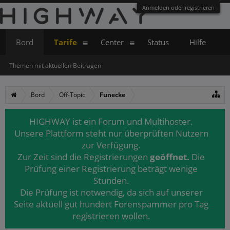
Anmelden oder registrieren
Bord
Tarife
Center
Status
Hilfe
Themen mit aktuellen Beiträgen
Bord
Off-Topic
Funecke
HIGHWAY ist ein Forum und Multihoster.
Unsere Plattform steht nur überprüften Nutzern
zur Verfügung.
Zur Zeit sind die Registrierungen
geöffnet.
Die
Prüfung einer Registrierung beträgt wenige
Stunden.
Die Prüfung ist notwendig, da sich auf unserer
Seite aktuell gut hundert Forenspammer pro Tag
registrieren wollen.