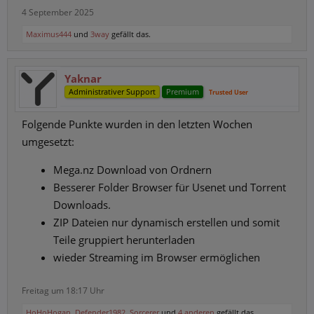
4 September 2025
Maximus444
und
3way
gefällt das.
Yaknar
Administrativer Support
Premium
Trusted User
Folgende Punkte wurden in den letzten Wochen
umgesetzt:
Mega.nz Download von Ordnern
Besserer Folder Browser für Usenet und Torrent
Downloads.
ZIP Dateien nur dynamisch erstellen und somit
Teile gruppiert herunterladen
wieder Streaming im Browser ermöglichen
Freitag um 18:17 Uhr
HoHoHogan
,
Defender1982
,
Sorcerer
und
4 anderen
gefällt das.