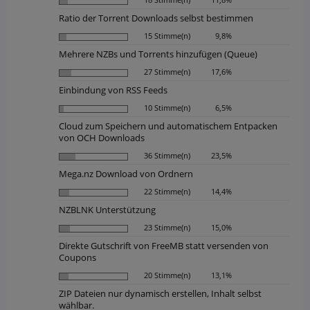
Ratio der Torrent Downloads selbst bestimmen
15 Stimme(n)
9,8%
Mehrere NZBs und Torrents hinzufügen (Queue)
27 Stimme(n)
17,6%
Einbindung von RSS Feeds
10 Stimme(n)
6,5%
Cloud zum Speichern und automatischem Entpacken
von OCH Downloads
36 Stimme(n)
23,5%
Mega.nz Download von Ordnern
22 Stimme(n)
14,4%
NZBLNK Unterstützung
23 Stimme(n)
15,0%
Direkte Gutschrift von FreeMB statt versenden von
Coupons
20 Stimme(n)
13,1%
ZIP Dateien nur dynamisch erstellen, Inhalt selbst
wählbar.