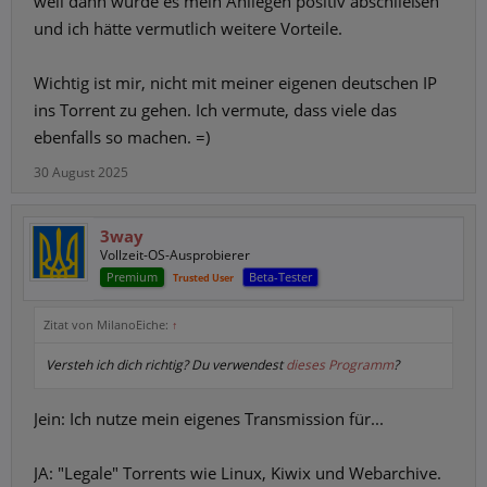
weil dann würde es mein Anliegen positiv abschließen
und ich hätte vermutlich weitere Vorteile.
Wichtig ist mir, nicht mit meiner eigenen deutschen IP
ins Torrent zu gehen. Ich vermute, dass viele das
ebenfalls so machen. =)
30 August 2025
3way
Vollzeit-OS-Ausprobierer
Premium
Beta-Tester
Trusted User
Zitat von MilanoEiche:
↑
Versteh ich dich richtig? Du verwendest
dieses Programm
?
Jein: Ich nutze mein eigenes Transmission für...
JA: "Legale" Torrents wie Linux, Kiwix und Webarchive.