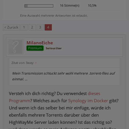
16 Stimme(n)
10,5%
Eine Auswahl mehrerer Antworten ist erlaubt.
< Zurück
1
2
3
4
MilanoEiche
Premium
Serious User
Zitat von 3way:
↑
Mein Transmission schluckt sehr wohl mehrere .torrent-files auf
einmal. ...
Versteh ich dich richtig? Du verwendest
dieses
Programm
? Welches auch für
Synology im Docker
gibt?
Und wenn ich das selber bei mir einfüge, würde ich
ebenfalls mehrere Torrents darüber über den
HighWayMe Server laden können? Ist das richtig so?