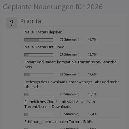
Geplante Neuerungen für 2026
?
Priorität
Neue Hoster Filejoker
76 Stimme(n)
49,7%
Neue Hoster Isra.Cloud
21 Stimme(n)
13,7%
Sonarr und Radarr kompatible Transmission/Sabnzbd
APIs
27 Stimme(n)
17,6%
Redesign des Download Center weniger Tabs und mehr
Übersicht
20 Stimme(n)
13,1%
Einheitliches Cloud Limit statt Anzahl von
Torrent/Usenet Downloads
19 Stimme(n)
12,4%
Erhöhung der maximalen Torrent Größe
18 Stimme(n)
11,8%