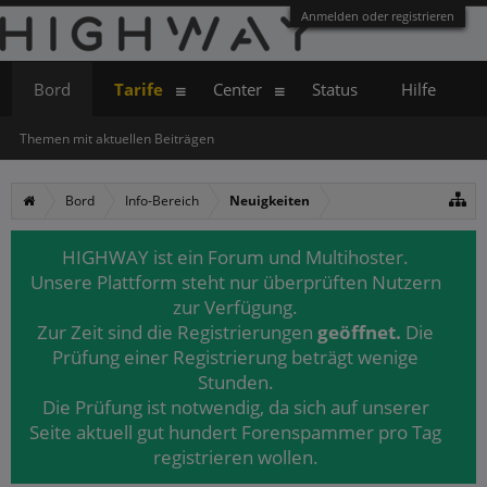
Anmelden oder registrieren
Bord
Tarife
Center
Status
Hilfe
Themen mit aktuellen Beiträgen
Bord
Info-Bereich
Neuigkeiten
HIGHWAY ist ein Forum und Multihoster.
Unsere Plattform steht nur überprüften Nutzern
zur Verfügung.
Zur Zeit sind die Registrierungen
geöffnet.
Die
Prüfung einer Registrierung beträgt wenige
Stunden.
Die Prüfung ist notwendig, da sich auf unserer
Seite aktuell gut hundert Forenspammer pro Tag
registrieren wollen.