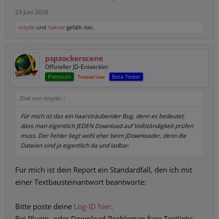
23 Juni 2026
rotyde
und
Yaknar
gefällt das.
pspzockerscene
Offizieller JD-Entwickler
Premium
Beta-Tester
Trusted User
Zitat von rotyde:
↑
Für mich ist das ein haarsträubender Bug, denn es bedeutet,
dass man eigentlich JEDEN Download auf Vollständigkeit prüfen
muss. Der Fehler liegt wohl eher beim JDownloader, denn die
Dateien sind ja eigentlich da und ladbar.
Für mich ist dein Report ein Standardfall, den ich mit
einer Textbausteinantwort beantworte:
Bitte poste deine
Log-ID hier
.
Bei Plugin- oder Download-Problemen füge Testlinks