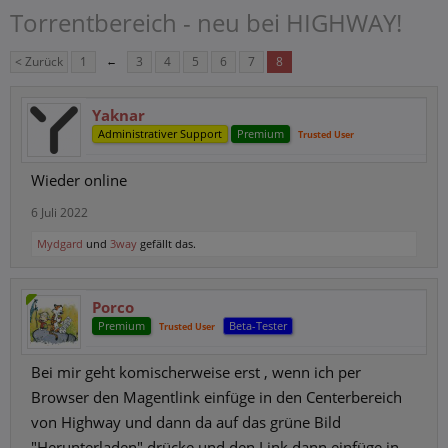
Torrentbereich - neu bei HIGHWAY!
< Zurück
1
←
3
4
5
6
7
8
Yaknar
Administrativer Support
Premium
Trusted User
Wieder online
6 Juli 2022
Mydgard
und
3way
gefällt das.
Porco
Premium
Beta-Tester
Trusted User
Bei mir geht komischerweise erst , wenn ich per
Browser den Magentlink einfüge in den Centerbereich
von Highway und dann da auf das grüne Bild
"Herunterladen" drücke und den Link dann einfüge in