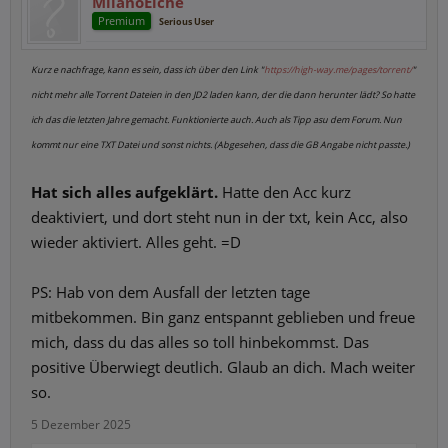
MilanoEiche
Premium
Serious User
Kurz e nachfrage, kann es sein, dass ich über den Link "
https://high-way.me/pages/torrent/
"
nicht mehr alle Torrent Dateien in den JD2 laden kann, der die dann herunter lädt? So hatte
ich das die letzten Jahre gemacht. Funktionierte auch. Auch als Tipp asu dem Forum. Nun
kommt nur eine TXT Datei und sonst nichts. (Abgesehen, dass die GB Angabe nicht passte.)
Hat sich alles aufgeklärt.
Hatte den Acc kurz
deaktiviert, und dort steht nun in der txt, kein Acc, also
wieder aktiviert. Alles geht. =D
PS: Hab von dem Ausfall der letzten tage
mitbekommen. Bin ganz entspannt geblieben und freue
mich, dass du das alles so toll hinbekommst. Das
positive Überwiegt deutlich. Glaub an dich. Mach weiter
so.
5 Dezember 2025