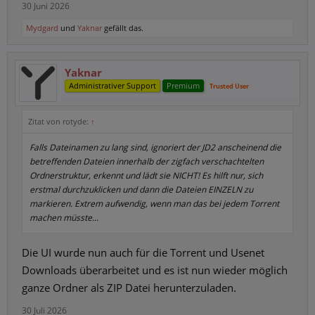
30 Juni 2026
Mydgard
und
Yaknar
gefällt das.
Yaknar
Administrativer Support
Premium
Trusted User
Zitat von rotyde:
↑
Falls Dateinamen zu lang sind, ignoriert der JD2 anscheinend die
betreffenden Dateien innerhalb der zigfach verschachtelten
Ordnerstruktur, erkennt und lädt sie NICHT! Es hilft nur, sich
erstmal durchzuklicken und dann die Dateien EINZELN zu
markieren. Extrem aufwendig, wenn man das bei jedem Torrent
machen müsste...
Die UI wurde nun auch für die Torrent und Usenet
Downloads überarbeitet und es ist nun wieder möglich
ganze Ordner als ZIP Datei herunterzuladen.
30 Juli 2026