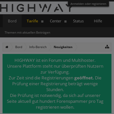
Anmelden oder registrieren
Bord
Tarife
Center
Status
Hilfe
Themen mit aktuellen Beiträgen
Bord
Info-Bereich
Neuigkeiten
HIGHWAY ist ein Forum und Multihoster.
Unsere Plattform steht nur überprüften Nutzern
zur Verfügung.
Zur Zeit sind die Registrierungen
geöffnet.
Die
Prüfung einer Registrierung beträgt wenige
Stunden.
Die Prüfung ist notwendig, da sich auf unserer
Seite aktuell gut hundert Forenspammer pro Tag
registrieren wollen.