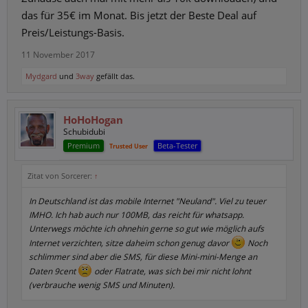
das für 35€ im Monat. Bis jetzt der Beste Deal auf
Preis/Leistungs-Basis.
11 November 2017
Mydgard
und
3way
gefällt das.
HoHoHogan
Schubidubi
Premium
Beta-Tester
Trusted User
Zitat von Sorcerer:
↑
In Deutschland ist das mobile Internet "Neuland". Viel zu teuer
IMHO. Ich hab auch nur 100MB, das reicht für whatsapp.
Unterwegs möchte ich ohnehin gerne so gut wie möglich aufs
Internet verzichten, sitze daheim schon genug davor
Noch
schlimmer sind aber die SMS, für diese Mini-mini-Menge an
Daten 9cent
oder Flatrate, was sich bei mir nicht lohnt
(verbrauche wenig SMS und Minuten).