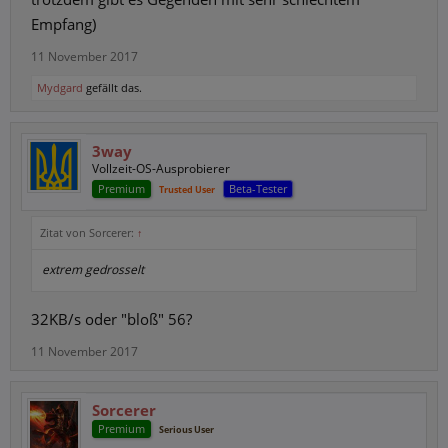
Empfang)
11 November 2017
Mydgard
gefällt das.
3way
Vollzeit-OS-Ausprobierer
Premium
Beta-Tester
Trusted User
Zitat von Sorcerer:
↑
extrem gedrosselt
32KB/s oder "bloß" 56?
11 November 2017
Sorcerer
Premium
Serious User