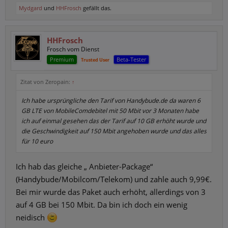
Mydgard
und
HHFrosch
gefällt das.
HHFrosch
Frosch vom Dienst
Premium
Beta-Tester
Trusted User
Zitat von Zeropain:
↑
Ich habe ursprüngliche den Tarif von Handybude.de da waren 6
GB LTE von MobileComdebitel mit 50 Mbit vor 3 Monaten habe
ich auf einmal gesehen das der Tarif auf 10 GB erhöht wurde und
die Geschwindigkeit auf 150 Mbit angehoben wurde und das alles
für 10 euro
Ich hab das gleiche „ Anbieter-Package“
(Handybude/Mobilcom/Telekom) und zahle auch 9,99€.
Bei mir wurde das Paket auch erhöht, allerdings von 3
auf 4 GB bei 150 Mbit. Da bin ich doch ein wenig
neidisch