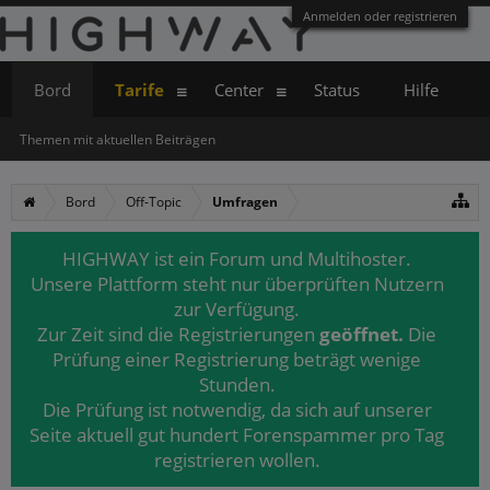
Anmelden oder registrieren
Bord
Tarife
Center
Status
Hilfe
Themen mit aktuellen Beiträgen
Bord
Off-Topic
Umfragen
HIGHWAY ist ein Forum und Multihoster.
Unsere Plattform steht nur überprüften Nutzern
zur Verfügung.
Zur Zeit sind die Registrierungen
geöffnet.
Die
Prüfung einer Registrierung beträgt wenige
Stunden.
Die Prüfung ist notwendig, da sich auf unserer
Seite aktuell gut hundert Forenspammer pro Tag
registrieren wollen.