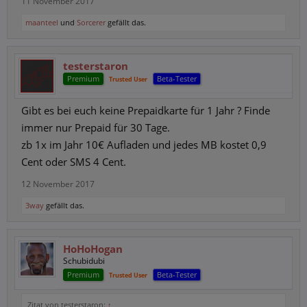
11 November 2017
maanteel
und
Sorcerer
gefällt das.
testerstaron
Premium
Beta-Tester
Trusted User
Gibt es bei euch keine Prepaidkarte für 1 Jahr ? Finde
immer nur Prepaid für 30 Tage.
zb 1x im Jahr 10€ Aufladen und jedes MB kostet 0,9
Cent oder SMS 4 Cent.
12 November 2017
3way
gefällt das.
HoHoHogan
Schubidubi
Premium
Beta-Tester
Trusted User
Zitat von testerstaron:
↑