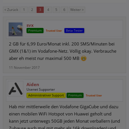
< Zurück
1
2
3
4
5
6
Weiter >
svx
Premium
Beta-Tester
Trusted User
2 GB für 6,99 Euro/Monat inkl. 200 SMS/Minuten bei
GMX (1&1) im Vodafone-Netz. Völlig okay. Verbrauche
aber eh meist nur maximal 500 MB
11 November 2017
Aiden
Usenet Supporter
Administrativer Support
Premium
Trusted User
Hab mir mittlerweile den Vodafone GigaCube und dazu
einen mobilen WiFi Hotspot von Huawei geholt und
kann jetzt unterwegs 50GB jeden Monat verballern (und
Zuhause auch mal mit mehr als 16k downloaden) und