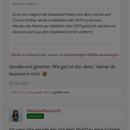
Zitat von Yaknar:
↑
Es ist nun möglich die Download Pakete aus dem Usenet und
Torrent Ordner direkt in WebDAV oder SFTP zu löschen.
Werden die Pakete per WebDAV oder SFTP gelöscht, werden sie
dadurch auch aus dem Download Center entfernt.
Einzelne Dateien aus den Ordnern lassen sich nicht löschen,
immer nur der gesamte Download.
Klicke in dieses Feld, um es in vollständiger Größe anzuzeigen.
Viele Grüße
Gerade erst gesehen. Wie geil ist das denn. Yaknar du
faszinierst mich
30 Juni 2022
HHFrosch
,
3way
und
Yaknar
gefällt das.
DemonHunterZ
Premium
Ich versuche gerade das mit dem WebDav einzurichten(