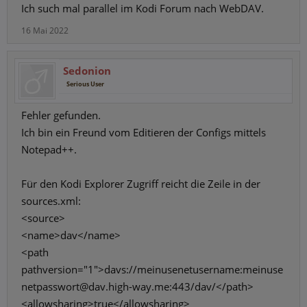
Ich such mal parallel im Kodi Forum nach WebDAV.
16 Mai 2022
Sedonion
Serious User
Fehler gefunden.
Ich bin ein Freund vom Editieren der Configs mittels
Notepad++.
Für den Kodi Explorer Zugriff reicht die Zeile in der
sources.xml:
<source>
<name>dav</name>
<path
pathversion="1">davs://meinusenetusername:meinuse
netpasswort@dav.high-way.me:443/dav/</path>
<allowsharing>true</allowsharing>