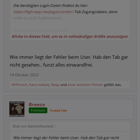
Die benötigten Login-Daten findest du hier:
https://high-way.me/pages/center/
Tab Zugangsdaten, dann
sollte es auch funktionieren.
Und müsste dann so aussehen:
Klicke in dieses Feld, um es in vollständiger Größe anzuzeigen.
https://high-way.me/threads/zugriff-per-webdav-ftp-und-
sftp.2378/page-3#post-72231
Wie immer liegt der Fehler beim User. Hab den Tab gar
nicht gesehen.. funzt alles einwandfrei.
14 Oktober 2022
HHFrosch
,
hans.makart
,
3way
und
einer weiteren Person
gefällt das.
Breece
Premium
Trusted User
Zitat von DemonHunterZ:
↑
Wie immer liegt der Fehler beim User. Hab den Tab gar nicht