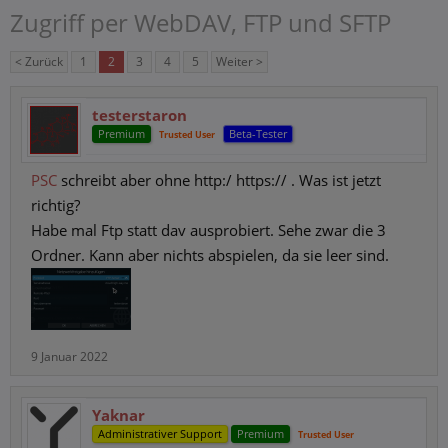
Zugriff per WebDAV, FTP und SFTP
< Zurück
1
2
3
4
5
Weiter >
testerstaron
Premium
Beta-Tester
Trusted User
PSC
schreibt aber ohne http:/ https:// . Was ist jetzt
richtig?
Habe mal Ftp statt dav ausprobiert. Sehe zwar die 3
Ordner. Kann aber nichts abspielen, da sie leer sind.
9 Januar 2022
Yaknar
Administrativer Support
Premium
Trusted User