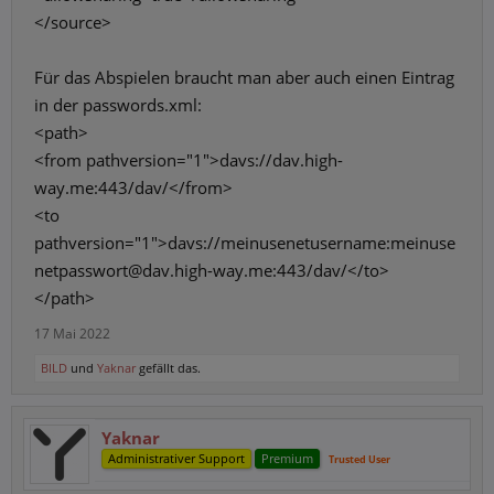
</source>
Für das Abspielen braucht man aber auch einen Eintrag
in der passwords.xml:
<path>
<from pathversion="1">davs://dav.high-
way.me:443/dav/</from>
<to
pathversion="1">davs://meinusenetusername:meinuse
netpasswort@dav.high-way.me:443/dav/</to>
</path>
17 Mai 2022
BILD
und
Yaknar
gefällt das.
Yaknar
Administrativer Support
Premium
Trusted User