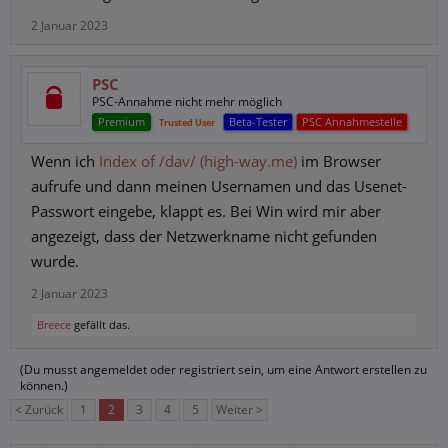
2 Januar 2023
PSC
PSC-Annahme nicht mehr möglich
Premium
Beta-Tester
PSC Annahmestelle
Trusted User
Wenn ich
Index of /dav/ (high-way.me)
im Browser
aufrufe und dann meinen Usernamen und das Usenet-
Passwort eingebe, klappt es. Bei Win wird mir aber
angezeigt, dass der Netzwerkname nicht gefunden
wurde.
2 Januar 2023
Breece
gefällt das.
(Du musst angemeldet oder registriert sein, um eine Antwort erstellen zu
können.)
< Zurück
1
2
3
4
5
Weiter >