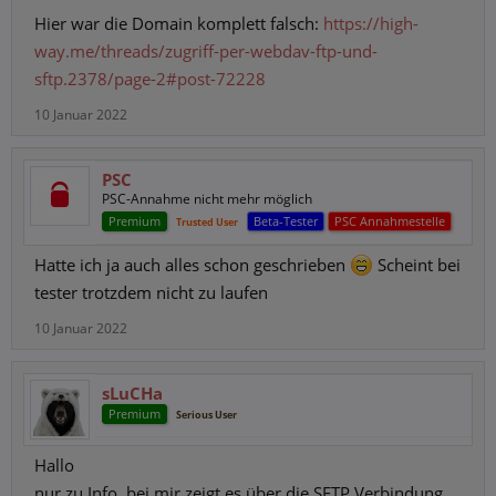
Hier war die Domain komplett falsch:
https://high-
way.me/threads/zugriff-per-webdav-ftp-und-
sftp.2378/page-2#post-72228
10 Januar 2022
PSC
PSC-Annahme nicht mehr möglich
Premium
Beta-Tester
PSC Annahmestelle
Trusted User
Hatte ich ja auch alles schon geschrieben
Scheint bei
tester trotzdem nicht zu laufen
10 Januar 2022
sLuCHa
Premium
Serious User
Hallo
nur zu Info, bei mir zeigt es über die SFTP Verbindung