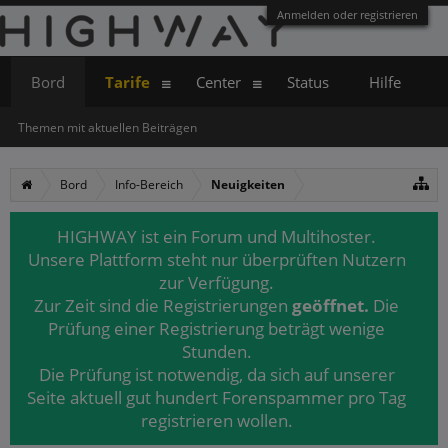
Anmelden oder registrieren
Bord
Tarife
Center
Status
Hilfe
Themen mit aktuellen Beiträgen
Bord
Info-Bereich
Neuigkeiten
HIGHWAY ist ein Forum und Multihoster.
Unsere Plattform steht nur überprüften Nutzern
zur Verfügung.
Zur Zeit sind die Registrierungen
geöffnet.
Die
Prüfung einer Registrierung beträgt wenige
Stunden.
Die Prüfung ist notwendig, da sich auf unserer
Seite aktuell gut hundert Forenspammer pro Tag
registrieren wollen.