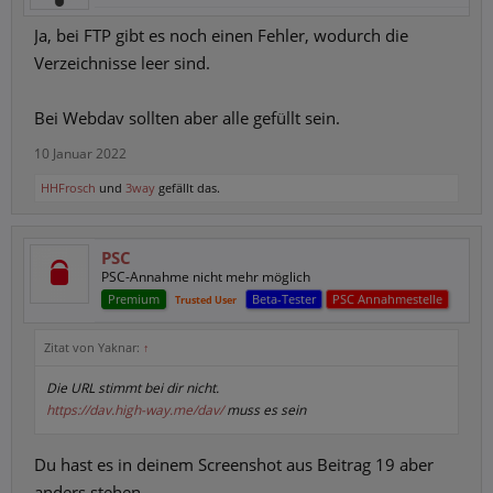
Ja, bei FTP gibt es noch einen Fehler, wodurch die
Verzeichnisse leer sind.
Bei Webdav sollten aber alle gefüllt sein.
10 Januar 2022
HHFrosch
und
3way
gefällt das.
PSC
PSC-Annahme nicht mehr möglich
Premium
Beta-Tester
PSC Annahmestelle
Trusted User
Zitat von Yaknar:
↑
Die URL stimmt bei dir nicht.
https://dav.high-way.me/dav/
muss es sein
Du hast es in deinem Screenshot aus Beitrag 19 aber
anders stehen